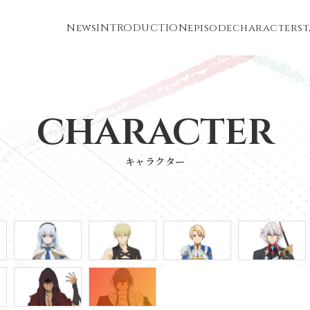
News
INTRODUCTION
episode
character
s
character
キャラクター