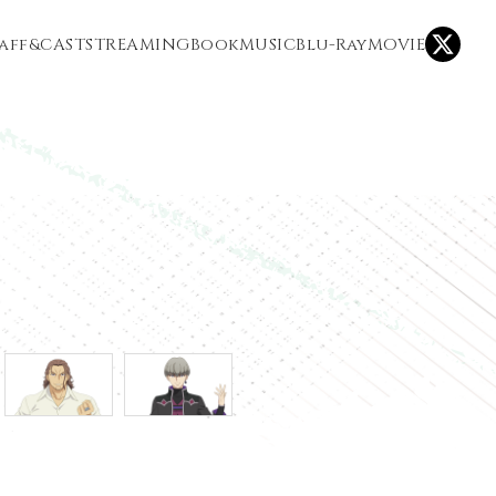
taff&CAST
STREAMING
Book
MUSIC
Blu-Ray
MOVIE