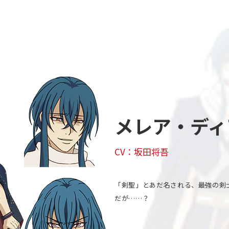
メレア・ディ
CV：坂田将吾
「剣聖」とあだ名される、最強の剣
だが……？